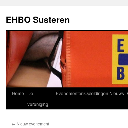
EHBO Susteren
Ga
Home
De
Evenementen
Opleidingen
Nieuws
naar
vereniging
de
←
Nieuw evenement
inhoud