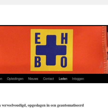
en
Opleidingen
Nieuws
Contact
Leden
Inloggen
n verveelvoudigd, opgeslagen in een geautomatiseerd