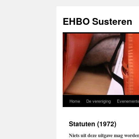
EHBO Susteren
Home
De vereniging
Evenement
Ga
naar
Statuten (1972)
de
Niets uit deze uitgave mag worde
inhoud