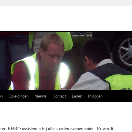
en
Opleidingen
Nieuws
Contact
Leden
Inloggen
rgd EHBO assistentie bij alle soorten evenementen. Er wordt