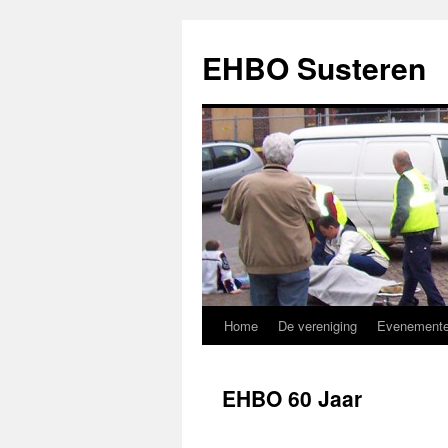
EHBO Susteren
Home
De vereniging
Evenement
Ga
naar
EHBO 60 Jaar
de
inhoud